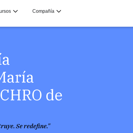
ursos
Compañía
ía
María
, CHRO de
truye. Se redefine."